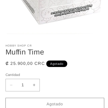
Abrir
elemento
multimedia
HOBBY SHOP CR
1
Muffin Time
en
una
ventana
modal
Precio
₡ 25.900,00 CRC
Agotado
habitual
Cantidad
Reducir
Aumentar
cantidad
cantidad
para
para
Muffin
Muffin
Agotado