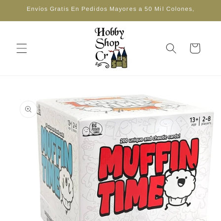
Ir
Envíos Gratis En Pedidos Mayores a 50 Mil Colones,
directamente
al contenido
Carrito
Ir
directamente
a la
información
del producto